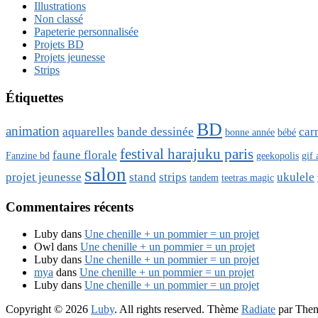
Illustrations
Non classé
Papeterie personnalisée
Projets BD
Projets jeunesse
Strips
Étiquettes
BD
animation
aquarelles
bande dessinée
car
bonne année
bébé
festival harajuku paris
faune florale
Fanzine bd
geekopolis
gif
salon
projet jeunesse
stand
strips
ukulele
tandem
teetras magic
Commentaires récents
Luby
dans
Une chenille + un pommier = un projet
Owl
dans
Une chenille + un pommier = un projet
Luby
dans
Une chenille + un pommier = un projet
mya
dans
Une chenille + un pommier = un projet
Luby
dans
Une chenille + un pommier = un projet
Copyright © 2026
Luby
. All rights reserved. Thème
Radiate
par Them