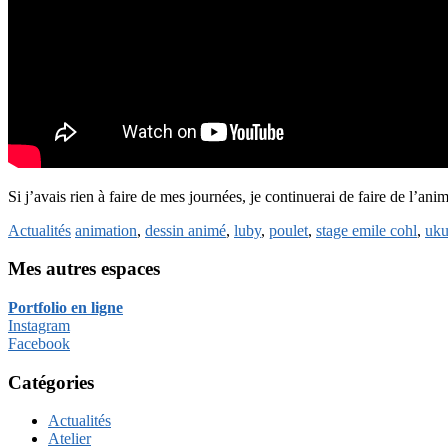
Si j’avais rien à faire de mes journées, je continuerai de faire de l’anim
Actualités
animation
,
dessin animé
,
luby
,
poulet
,
stage emile cohl
,
uku
Mes autres espaces
Portfolio en ligne
Instagram
Facebook
Catégories
Actualités
Atelier