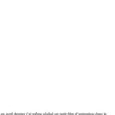
n avril dernier j’ai même réalisé un petit film d’animation dans le