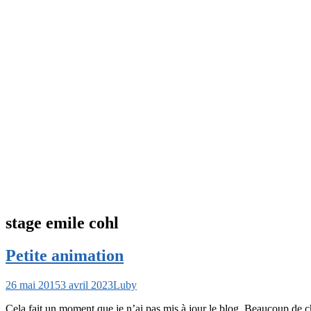
stage emile cohl
Petite animation
26 mai 2015
3 avril 2023
Luby
Cela fait un moment que je n’ai pas mis à jour le blog. Beaucoup de ch