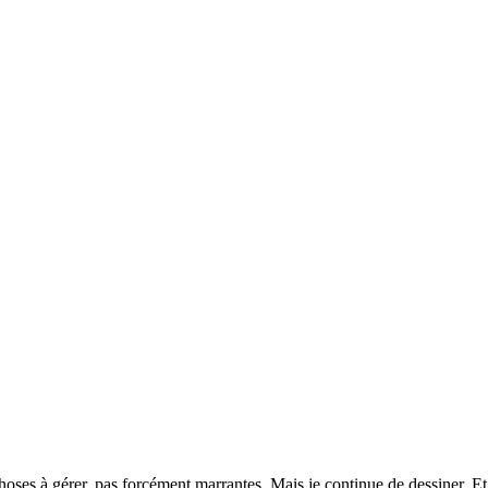
oses à gérer, pas forcément marrantes. Mais je continue de dessiner. Et e