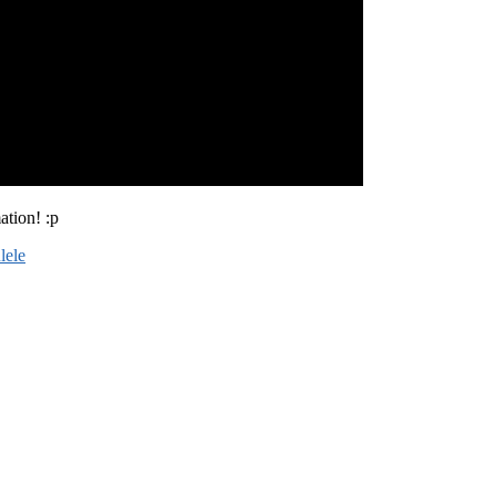
ation! :p
lele