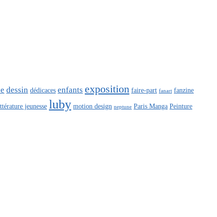
exposition
ce
dessin
enfants
dédicaces
faire-part
fanzine
fanart
luby
ittérature jeunesse
motion design
Paris Manga
Peinture
neptune