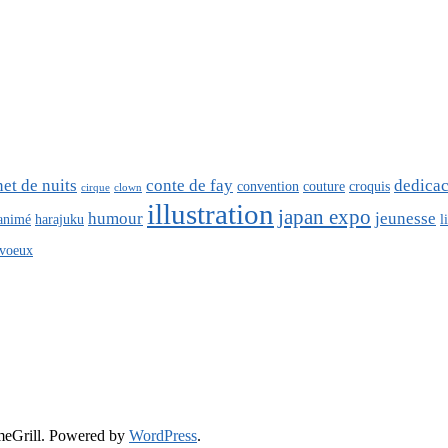
net de nuits
conte de fay
dedica
convention
couture
croquis
cirque
clown
illustration
japan expo
humour
jeunesse
 animé
harajuku
l
voeux
eGrill. Powered by
WordPress
.