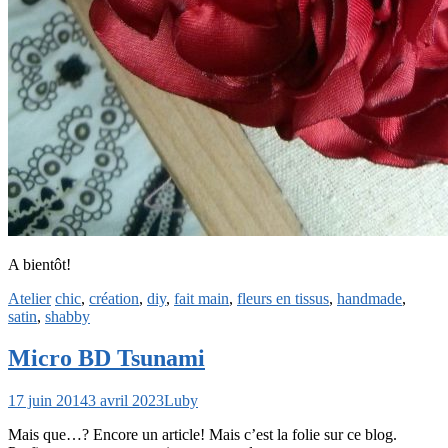
A bientôt!
Atelier
chic
,
création
,
diy
,
fait main
,
fleurs en tissus
,
handmade
,
satin
,
shabby
Micro BD Tsunami
17 juin 2014
3 avril 2023
Luby
Mais que…? Encore un article! Mais c’est la folie sur ce blog.