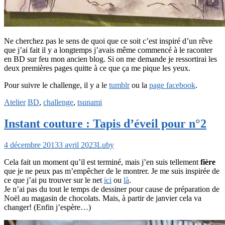
Ne cherchez pas le sens de quoi que ce soit c’est inspiré d’un rêve
que j’ai fait il y a longtemps j’avais même commencé à le raconter
en BD sur feu mon ancien blog. Si on me demande je ressortirai les
deux premières pages quitte à ce que ça me pique les yeux.
Pour suivre le challenge, il y a le
tumblr
ou la
page facebook
.
Atelier
BD
,
challenge
,
tsunami
Instant couture : Tapis d’éveil pour n°2
4 décembre 2013
3 avril 2023
Luby
Cela fait un moment qu’il est terminé, mais j’en suis tellement
fière
que je ne peux pas m’empêcher de le montrer. Je me suis inspirée de
ce que j’ai pu trouver sur le net
ici
ou
là
.
Je n’ai pas du tout le temps de dessiner pour cause de préparation de
Noël au magasin de chocolats. Mais, à partir de janvier cela va
changer! (Enfin j’espère…)