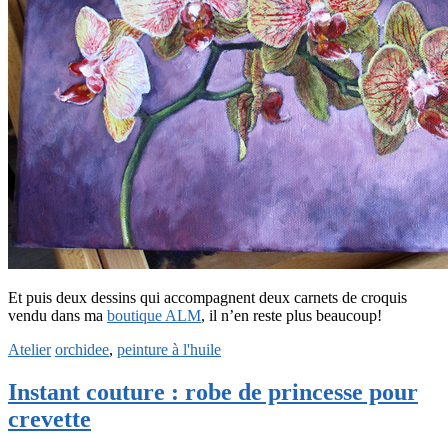
Et puis deux dessins qui accompagnent deux carnets de croquis
vendu dans ma
boutique ALM
, il n’en reste plus beaucoup!
Atelier
orchidee
,
peinture à l'huile
Instant couture : robe de princesse pour
crevette