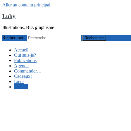
Aller au contenu principal
Luby
Illustrations, BD, graphisme
Rechercher :
Accueil
Qui suis-je?
Publications
Agenda
Commander…
Cadeaux!
Liens
Contact