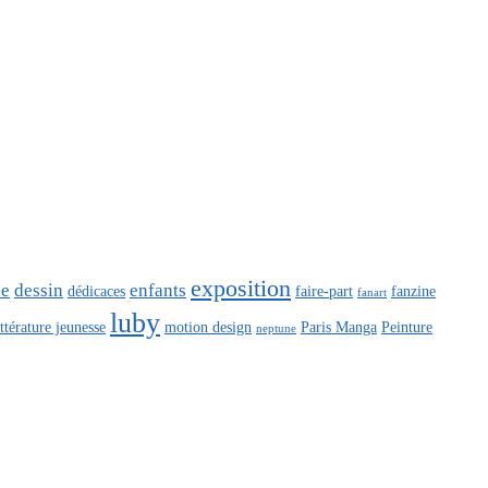
exposition
ce
dessin
enfants
dédicaces
faire-part
fanzine
fanart
luby
ittérature jeunesse
motion design
Paris Manga
Peinture
neptune