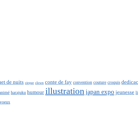
net de nuits
conte de fay
dedica
convention
couture
croquis
cirque
clown
illustration
japan expo
humour
jeunesse
 animé
harajuku
l
voeux