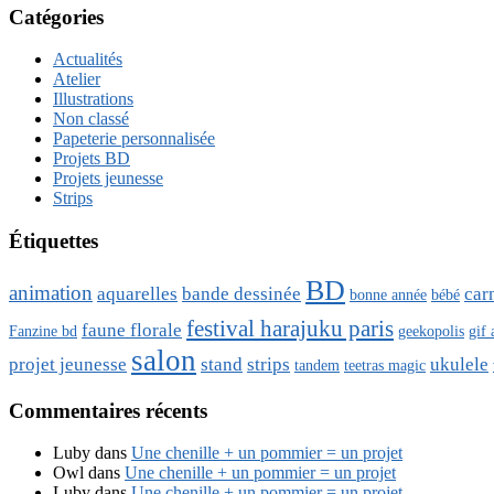
Catégories
Actualités
Atelier
Illustrations
Non classé
Papeterie personnalisée
Projets BD
Projets jeunesse
Strips
Étiquettes
BD
animation
aquarelles
bande dessinée
car
bonne année
bébé
festival harajuku paris
faune florale
Fanzine bd
geekopolis
gif
salon
projet jeunesse
stand
strips
ukulele
tandem
teetras magic
Commentaires récents
Luby
dans
Une chenille + un pommier = un projet
Owl
dans
Une chenille + un pommier = un projet
Luby
dans
Une chenille + un pommier = un projet