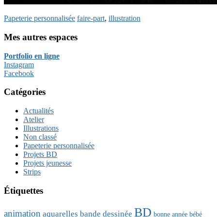
Papeterie personnalisée
faire-part
,
illustration
Mes autres espaces
Portfolio en ligne
Instagram
Facebook
Catégories
Actualités
Atelier
Illustrations
Non classé
Papeterie personnalisée
Projets BD
Projets jeunesse
Strips
Étiquettes
BD
animation
aquarelles
bande dessinée
bonne année
bébé