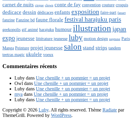
carnet de nuits
conte de fay
convention
couture
croquis
cirque
clown
exposition
dedicace
dessin
enfants
dédicaces
faire-part
fanart
festival harajuku paris
faune florale
fanzine
Fanzine bd
illustration
japan
humour
geekopolis
gif animé
harajuku
luby
expo
jeunesse
littérature jeunesse
motion design
Paris
neptune
salon
projet jeunesse
stand
strips
Manga
Peinture
tandem
ukulele
teetras magic
voeux
Commentaires récents
Luby
dans
Une chenille + un pommier = un projet
Owl
dans
Une chenille + un pommier = un projet
Luby
dans
Une chenille + un pommier = un projet
mya
dans
Une chenille + un pommier = un projet
Luby
dans
Une chenille + un pommier = un projet
Copyright © 2026
Luby
. All rights reserved. Thème
Radiate
par
ThemeGrill. Powered by
WordPress
.