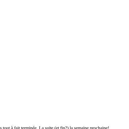
s tout à fait terminée. La suite (et fin?) la semaine prochaine!