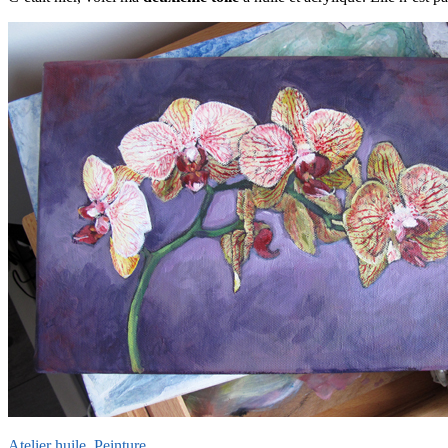
Atelier
huile
,
Peinture