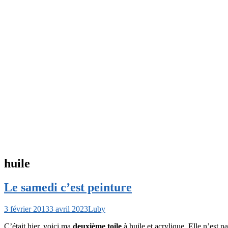
huile
Le samedi c’est peinture
3 février 2013
3 avril 2023
Luby
C’était hier, voici ma
deuxième toile
à huile et acrylique. Elle n’est pa