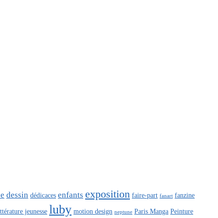
exposition
ce
dessin
enfants
dédicaces
faire-part
fanzine
fanart
luby
ittérature jeunesse
motion design
Paris Manga
Peinture
neptune