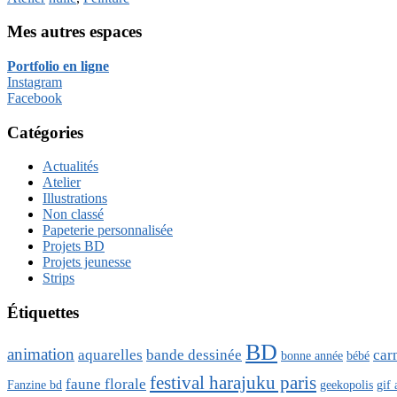
Mes autres espaces
Portfolio en ligne
Instagram
Facebook
Catégories
Actualités
Atelier
Illustrations
Non classé
Papeterie personnalisée
Projets BD
Projets jeunesse
Strips
Étiquettes
BD
animation
aquarelles
bande dessinée
car
bonne année
bébé
festival harajuku paris
faune florale
Fanzine bd
geekopolis
gif