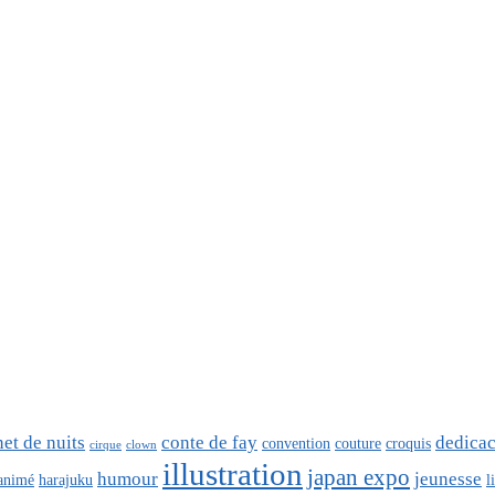
net de nuits
conte de fay
dedica
convention
couture
croquis
cirque
clown
illustration
japan expo
humour
jeunesse
 animé
harajuku
l