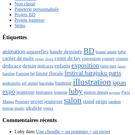
Non classé
Papeterie personnalisée
Projets BD
Projets jeunesse
Strips
Étiquettes
BD
animation
aquarelles
bande dessinée
bonne année
bébé
carnet de nuits
conte de fay
convention
couture
croquis
cirque
clown
exposition
dedicace
dessin
enfants
dédicaces
faire-part
fanart
festival harajuku paris
faune florale
fanzine
Fanzine bd
illustration
japan
humour
geekopolis
gif animé
harajuku
luby
expo
jeunesse
littérature jeunesse
motion design
Paris
neptune
salon
projet jeunesse
stand
strips
Manga
Peinture
tandem
ukulele
teetras magic
voeux
Commentaires récents
Luby
dans
Une chenille + un pommier = un projet