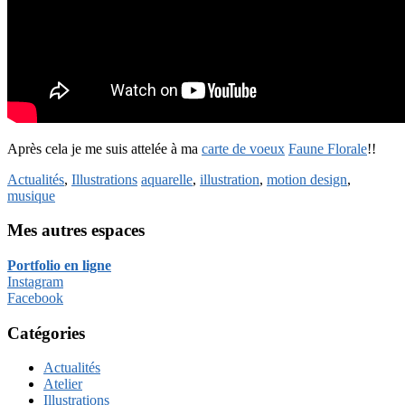
Après cela je me suis attelée à ma
carte de voeux
Faune Florale
!!
Actualités
,
Illustrations
aquarelle
,
illustration
,
motion design
,
musique
Mes autres espaces
Portfolio en ligne
Instagram
Facebook
Catégories
Actualités
Atelier
Illustrations