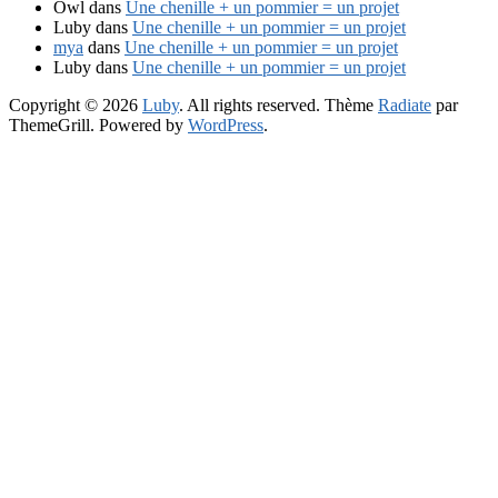
Owl
dans
Une chenille + un pommier = un projet
Luby
dans
Une chenille + un pommier = un projet
mya
dans
Une chenille + un pommier = un projet
Luby
dans
Une chenille + un pommier = un projet
Copyright © 2026
Luby
. All rights reserved. Thème
Radiate
par
ThemeGrill. Powered by
WordPress
.