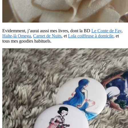
Evidemment, j’aurai aussi mes livres, dont la BD
Le Conte de Fay
,
Halte-là Omega
,
Carnet de Nuits
, et
Lola coiffeuse à domicile
, et
tous mes goodies habituels.