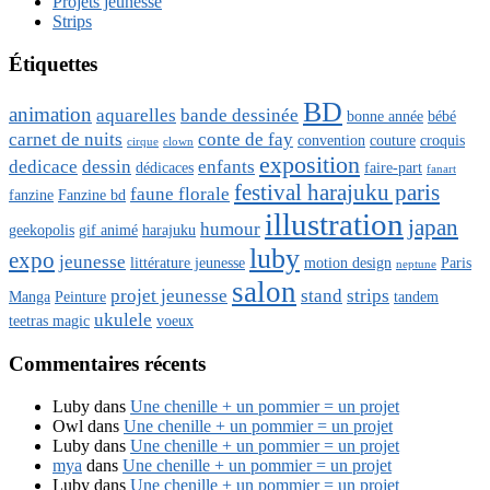
Projets jeunesse
Strips
Étiquettes
BD
animation
aquarelles
bande dessinée
bonne année
bébé
carnet de nuits
conte de fay
convention
couture
croquis
cirque
clown
exposition
dedicace
dessin
enfants
dédicaces
faire-part
fanart
festival harajuku paris
faune florale
fanzine
Fanzine bd
illustration
japan
humour
geekopolis
gif animé
harajuku
luby
expo
jeunesse
littérature jeunesse
motion design
Paris
neptune
salon
projet jeunesse
stand
strips
Manga
Peinture
tandem
ukulele
teetras magic
voeux
Commentaires récents
Luby
dans
Une chenille + un pommier = un projet
Owl
dans
Une chenille + un pommier = un projet
Luby
dans
Une chenille + un pommier = un projet
mya
dans
Une chenille + un pommier = un projet
Luby
dans
Une chenille + un pommier = un projet