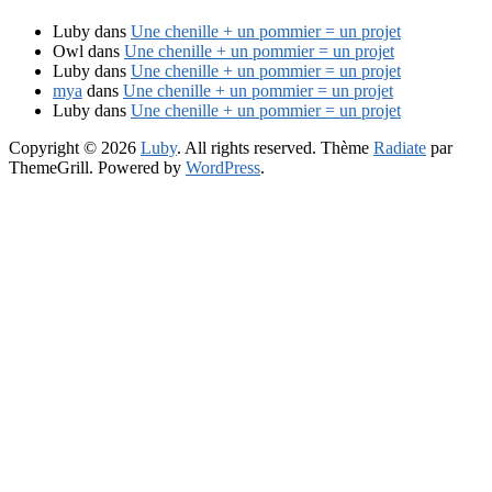
Luby
dans
Une chenille + un pommier = un projet
Owl
dans
Une chenille + un pommier = un projet
Luby
dans
Une chenille + un pommier = un projet
mya
dans
Une chenille + un pommier = un projet
Luby
dans
Une chenille + un pommier = un projet
Copyright © 2026
Luby
. All rights reserved. Thème
Radiate
par
ThemeGrill. Powered by
WordPress
.