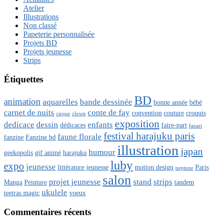
Atelier
Illustrations
Non classé
Papeterie personnalisée
Projets BD
Projets jeunesse
Strips
Étiquettes
BD
animation
aquarelles
bande dessinée
bonne année
bébé
carnet de nuits
conte de fay
convention
couture
croquis
cirque
clown
exposition
dedicace
dessin
enfants
dédicaces
faire-part
fanart
festival harajuku paris
faune florale
fanzine
Fanzine bd
illustration
japan
humour
geekopolis
gif animé
harajuku
luby
expo
jeunesse
littérature jeunesse
motion design
Paris
neptune
salon
projet jeunesse
stand
strips
Manga
Peinture
tandem
ukulele
teetras magic
voeux
Commentaires récents