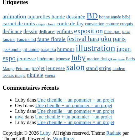
Étiquettes
BD
animation
aquarelles
bande dessinée
bonne année
bébé
carnet de nuits
conte de fay
convention
couture
croquis
cirque
clown
exposition
dedicace
dessin
enfants
dédicaces
faire-part
fanart
festival harajuku paris
faune florale
fanzine
Fanzine bd
illustration
japan
humour
geekopolis
gif animé
harajuku
luby
expo
jeunesse
littérature jeunesse
motion design
Paris
neptune
salon
projet jeunesse
stand
strips
Manga
Peinture
tandem
ukulele
teetras magic
voeux
Commentaires récents
Luby
dans
Une chenille + un pommier = un projet
Owl
dans
Une chenille + un pommier = un projet
Luby
dans
Une chenille + un pommier = un projet
mya
dans
Une chenille + un pommier = un projet
Luby
dans
Une chenille + un pommier = un projet
Copyright © 2026
Luby
. All rights reserved. Thème
Radiate
par
ThemeGrill. Powered by
WordPress
.