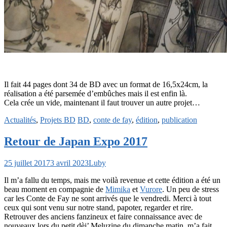
Il fait 44 pages dont 34 de BD avec un format de 16,5x24cm, la
réalisation a été parsemée d’embûches mais il est enfin là.
Cela crée un vide, maintenant il faut trouver un autre projet…
Actualités
,
Projets BD
BD
,
conte de fay
,
édition
,
publication
Retour de Japan Expo 2017
25 juillet 2017
3 avril 2023
Luby
Il m’a fallu du temps, mais me voilà revenue et cette édition a été un
beau moment en compagnie de
Mimika
et
Vurore
. Un peu de stress
car les Conte de Fay ne sont arrivés que le vendredi. Merci à tout
ceux qui sont venu sur notre stand, papoter, regarder et rire.
Retrouver des anciens fanzineux et faire connaissance avec de
nouveaux lors du petit dèj’ Meluzine du dimanche matin, m’a fait