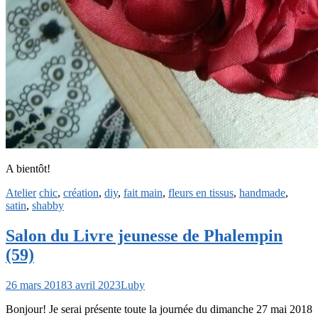
A bientôt!
Atelier
chic
,
création
,
diy
,
fait main
,
fleurs en tissus
,
handmade
,
satin
,
shabby
Salon du Livre jeunesse de Phalempin
(59)
26 mars 2018
3 avril 2023
Luby
Bonjour! Je serai présente toute la journée du dimanche 27 mai 2018