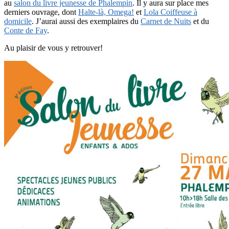
au
salon du livre jeunesse de Phalempin
. Il y aura sur place mes
derniers ouvrage, dont
Halte-là, Omega!
et
Lola Coiffeuse à
domicile
. J’aurai aussi des exemplaires du
Carnet de Nuits
et du
Conte de Fay
.
Au plaisir de vous y retrouver!